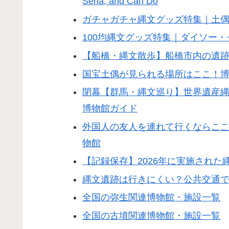
Seria, and Can Do
ガチャガチャ縄文グッズ特集｜土
100均縄文グッズ特集｜ダイソー
【船橋・縄文散歩】船橋市内の遺跡
国宝土偶が見られる場所はここ！
閉幕【群馬・縄文巡り】世界遺産
博物館ガイド
外国人の友人を連れて行くならこ
物館
【記録保存】2026年に実施された
縄文遺跡は行きにくい？公共交通
全国の弥生関連博物館・施設一覧
全国の古墳関連博物館・施設一覧