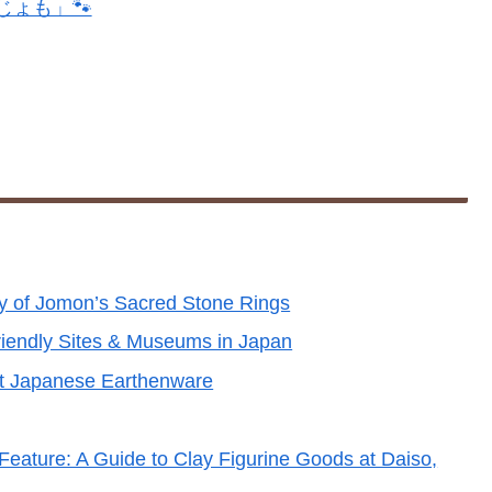
ょも」🐾
ry of Jomon’s Sacred Stone Rings
iendly Sites & Museums in Japan
nt Japanese Earthenware
ature: A Guide to Clay Figurine Goods at Daiso,