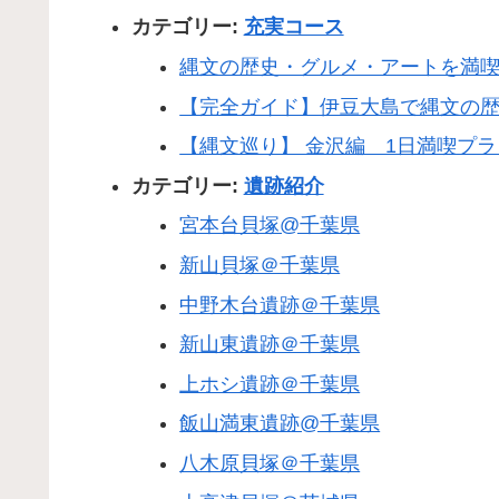
カテゴリー:
充実コース
縄文の歴史・グルメ・アートを満
【完全ガイド】伊豆大島で縄文の
【縄文巡り】 金沢編 1日満喫プラ
カテゴリー:
遺跡紹介
宮本台貝塚@千葉県
新山貝塚＠千葉県
中野木台遺跡＠千葉県
新山東遺跡＠千葉県
上ホシ遺跡＠千葉県
飯山満東遺跡@千葉県
八木原貝塚＠千葉県