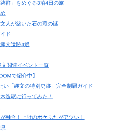
跡群」をめぐる3泊4日の旅
とめ
縄文人が築いた石の環の謎
ガイド
縄文遺跡4選
縄文関連イベント一覧
OOMで紹介中】
れたい「縄文の特別史跡」完全制覇ガイド
 木造駅に行ってみた！
！
」が融合！上野のポケふたがアツい！
分県