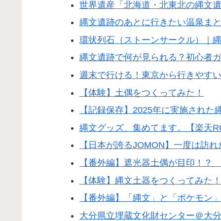
世界遺産「北海道・北東北の縄文遺
縄文遺跡のあとに行きたい温泉ま
環状列石（ストーンサークル）｜
縄文遺跡で何が見られる？初心者
週末で行ける！東京から行きやすい
【体験】土偶をつくってみた！
【記録保存】2025年に実施された
縄文グッズ、集めてます。【楽天R
【日本が誇るJOMON】一度は訪
【番外編】遮光器土偶が目印！？
【体験】縄文土器をつくってみた
【番外編】「縄文」と「ポケモン
大分県立埋蔵文化財センター＠大