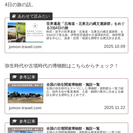
4日の旅の話。
世界遺産「北海道・北東北の縄文遺跡群」をめぐ
る3泊4日の旅
秋田・岩手の世界遺産「北海道・北東北の縄文遺跡群」を
3泊4日で巡る旅。伊勢堂岱遺跡や大湯環状列石、御所野遺
跡を中心に、温泉・自然・地酒も満喫する縄文好き必見の
旅行記です。
2025.10.09
jomon-travel.com
弥生時代や古墳時代の博物館はこちらからチェック！
全国の弥生関連博物館・施設一覧
全国の弥生時代をテーマにした博物館・資料館を一覧で紹
介。稲作文化や集落遺跡、土器・銅鐸の展示に出会える施
設を探せる便利なまとめです。
2025.11.22
jomon-travel.com
全国の古墳関連博物館・施設一覧
全国の古墳関連博物館・資料館を都道府県別に一覧で紹