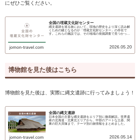
にぜひご覧ください。
全国の埋蔵文化財センター
縄文遺跡を巡る旅において、現地の歴史をより深く読み解
くための鍵となるのが「埋蔵文化財センター」の存在で
す。これらの施設では、その地域の発掘調査で見つかった
土器や石器、住居跡などの遺物が大切に保管・展示されて
おり、その土地に生きた人々のリアル...
2026.05.20
jomon-travel.com
博物館を見た後はこちら
博物館を見た後は、実際に縄文遺跡に行ってみましょう！
全国の縄文遺跡
日本全国の主要な縄文遺跡をエリア別に徹底解説。世界遺
産の北海道・北東北エリアから、中部のアートな土器、関
東の巨大貝塚まで、テーマ別の旅情報をまとめました。
2026.05.14
jomon-travel.com