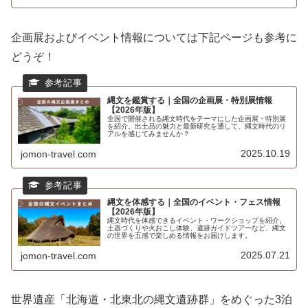
企画展およびイベント情報については下記ページも参考に
どうぞ！
縄文を鑑賞する｜全国の企画展・特別展情報
【2026年版】
全国で開催される縄文時代をテーマにした企画展・特別展
を紹介。出土品の魅力と最新研究を通して、縄文時代のリ
アルを感じてみませんか？
2025.10.19
jomon-travel.com
縄文を体感する｜全国のイベント・フェス情報
【2026年版】
縄文時代を体感できるイベント・ワークショップを紹介。
土器づくりや火おこし体験、遺跡ガイドツアーなど、縄文
の世界を五感で楽しめる情報をお届けします。
2025.07.21
jomon-travel.com
世界遺産「北海道・北東北の縄文遺跡群」をめぐった3泊