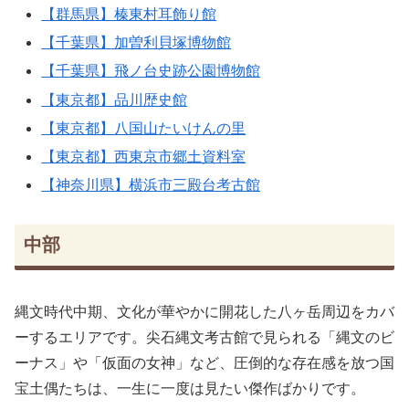
【群馬県】榛東村耳飾り館
【千葉県】加曽利貝塚博物館
【千葉県】飛ノ台史跡公園博物館
【東京都】品川歴史館
【東京都】八国山たいけんの里
【東京都】西東京市郷土資料室
【神奈川県】横浜市三殿台考古館
中部
縄文時代中期、文化が華やかに開花した八ヶ岳周辺をカバ
ーするエリアです。尖石縄文考古館で見られる「縄文のビ
ーナス」や「仮面の女神」など、圧倒的な存在感を放つ国
宝土偶たちは、一生に一度は見たい傑作ばかりです。