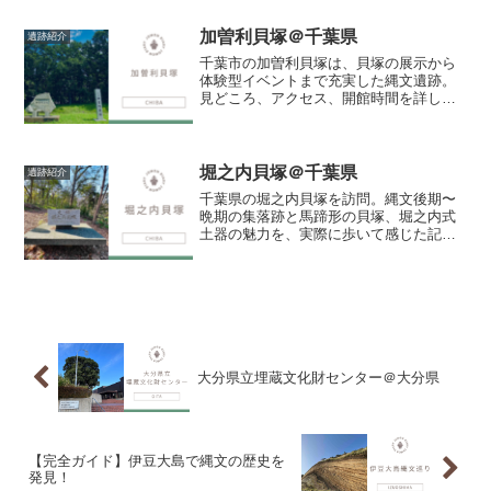
した遺跡です。2021年には「北海道・北
東北の縄文...
加曽利貝塚＠千葉県
遺跡紹介
千葉市の加曽利貝塚は、貝塚の展示から
体験型イベントまで充実した縄文遺跡。
見どころ、アクセス、開館時間を詳しく
解説しています。
堀之内貝塚＠千葉県
遺跡紹介
千葉県の堀之内貝塚を訪問。縄文後期〜
晩期の集落跡と馬蹄形の貝塚、堀之内式
土器の魅力を、実際に歩いて感じた記録
です。
大分県立埋蔵文化財センター＠大分県
【完全ガイド】伊豆大島で縄文の歴史を
発見！