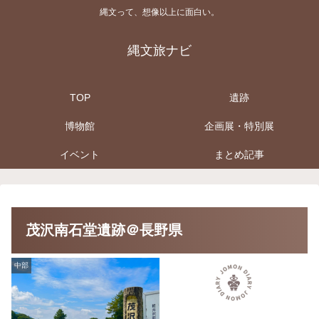
縄文って、想像以上に面白い。
縄文旅ナビ
TOP
遺跡
博物館
企画展・特別展
イベント
まとめ記事
茂沢南石堂遺跡＠長野県
中部