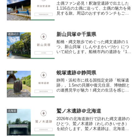
土偶ファン必見！釈迦堂遺跡で出土した
1,116点の土偶に迫って、土偶の魅力を発
見する旅。周辺のおすすめランチもご紹
介！
新山貝塚＠千葉県
遺跡紹介
船橋・縄文散歩でめぐった縄文遺跡の１
つ、新山貝塚（しんやまかいづか）につ
いて紹介します。船橋市内の遺跡を『1日
でどれだけ巡れるか？』に挑戦した結果
は下記の記事から読めます。新山貝塚新
山貝塚も今は公園になっていました。こ
の周辺の縄文時代の遺跡...
蜆塚遺跡＠静岡県
中部
静岡・浜松市に残る国指定史跡「蜆塚遺
跡」。1.5mの貝層や復元住居、博物館と
の連携見学が魅力！縄文の生活を感じる
散策体験ガイドです。
鷲ノ木遺跡＠北海道
北海道
2026年の北海道旅行で訪れた縄文遺跡の
ひとつ、鷲ノ木遺跡（わしのきいせき）
を紹介します。鷲ノ木遺跡は、北海道森
町にある縄文時代後期（約4,000年前）の
環状列石（ストーンサークル）を中心と