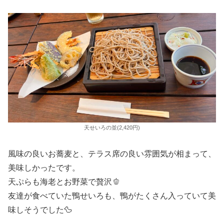
天せいろの並(2,420円)
風味の良いお蕎麦と、テラス席の良い雰囲気が相まって、
美味しかったです。
天ぷらも海老とお野菜で贅沢🫑
友達が食べていた鴨せいろも、鴨がたくさん入っていて美
味しそうでした🦆