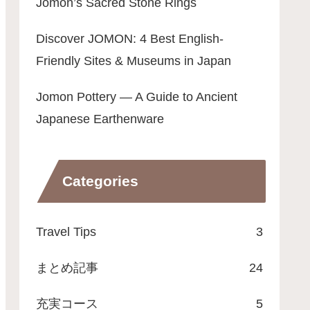
Jomon’s Sacred Stone Rings
Discover JOMON: 4 Best English-
Friendly Sites & Museums in Japan
Jomon Pottery — A Guide to Ancient
Japanese Earthenware
Categories
Travel Tips
3
まとめ記事
24
充実コース
5