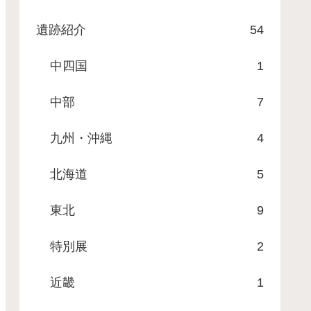
遺跡紹介
54
中四国
1
中部
7
九州・沖縄
4
北海道
5
東北
9
特別展
2
近畿
1